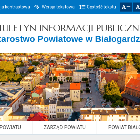
ja kontrastowa
Wersja tekstowa
Gęstość tekstu
Przejdź do głównego menu
Przejdź do mapy serwisu
Przejdź do treści
zresetuj
zmniejsz czcionkę
IULETYN INFORMACJI PUBLICZN
tarostwo Powiatowe w Białogardz
 POWIATU
ZARZĄD POWIATU
POWIAT BIAŁ