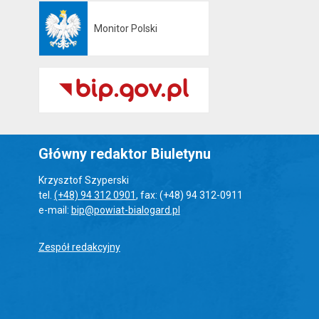
Monitor Polski
Otwiera się w nowej karcie
Główny redaktor Biuletynu
Krzysztof Szyperski
tel.
(+48) 94 312 0901
, fax: (+48) 94 312-0911
e-mail:
bip@powiat-bialogard.pl
Zespół redakcyjny