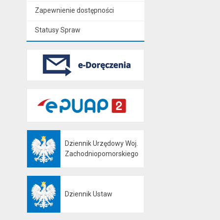
Zapewnienie dostępności
Statusy Spraw
Dziennik Urzędowy Woj.
Otwiera się w nowej karcie
Zachodniopomorskiego
Dziennik Ustaw
Otwiera się w nowej karcie