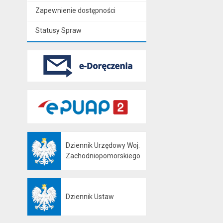
Zapewnienie dostępności
Statusy Spraw
Dziennik Urzędowy Woj.
Otwiera się w nowej karcie
Zachodniopomorskiego
Dziennik Ustaw
Otwiera się w nowej karcie