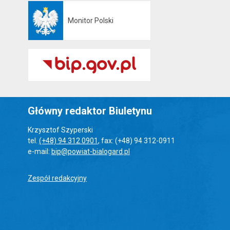
Monitor Polski
Otwiera się w nowej karcie
Główny redaktor Biuletynu
Krzysztof Szyperski
tel.
(+48) 94 312 0901
, fax: (+48) 94 312-0911
e-mail:
bip@powiat-bialogard.pl
Zespół redakcyjny