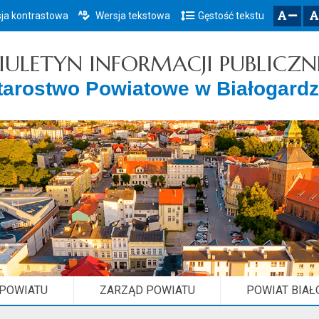
ja kontrastowa
Wersja tekstowa
Gęstość tekstu
Przejdź do głównego menu
Przejdź do mapy serwisu
Przejdź do treści
zresetuj
zmniejsz czcionkę
IULETYN INFORMACJI PUBLICZN
tarostwo Powiatowe w Białogardz
 POWIATU
ZARZĄD POWIATU
POWIAT BIAŁ