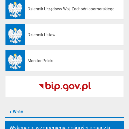
Dziennik Urzędowy Woj. Zachodniopomorskiego
Otwiera się w nowej karcie
Dziennik Ustaw
Otwiera się w nowej karcie
Monitor Polski
Otwiera się w nowej karcie
Wróć
Wykonanie wzmocnienia nośności posadzki