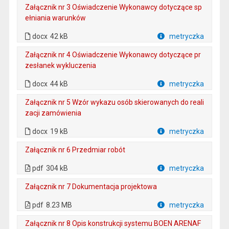
Załącznik nr 3 Oświadczenie Wykonawcy dotyczące sp
ełniania warunków
. Rozmiar pliku: 42 kB
. Plik w formacie: docx
docx
42 kB
metryczka
Plik w formacie
Załącznik nr 4 Oświadczenie Wykonawcy dotyczące pr
zesłanek wykluczenia
. Rozmiar pliku: 44 kB
. Plik w formacie: docx
docx
44 kB
metryczka
Plik w formacie
Załącznik nr 5 Wzór wykazu osób skierowanych do reali
zacji zamówienia
. Rozmiar pliku: 19 kB
. Plik w formacie: docx
docx
19 kB
metryczka
Plik w formacie
Załącznik nr 6 Przedmiar robót
. Plik w formacie: pdf
. Rozmiar pliku: 304 kB
. Otwiera się w nowej karcie.
pdf
304 kB
metryczka
Plik w formacie
Załącznik nr 7 Dokumentacja projektowa
. Plik w formacie: pdf
. Rozmiar pliku: 8.23 MB
. Otwiera się w nowej karcie.
pdf
8.23 MB
metryczka
Plik w formacie
Załącznik nr 8 Opis konstrukcji systemu BOEN ARENAF