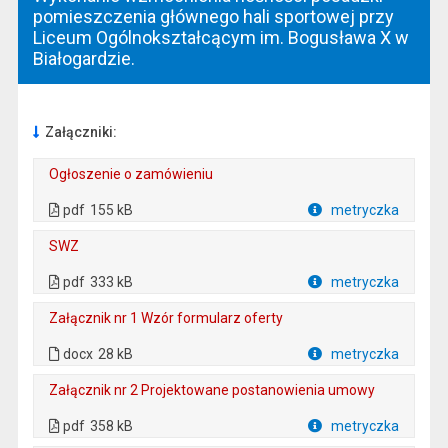
pomieszczenia głównego hali sportowej przy
Liceum Ogólnokształcącym im. Bogusława X w
Białogardzie.
Załączniki:
Ogłoszenie o zamówieniu
. Plik w formacie: pdf
. Rozmiar pliku: 155 kB
. Otwiera się w nowej karcie.
pdf
155 kB
metryczka
Plik w formacie
SWZ
. Plik w formacie: pdf
. Rozmiar pliku: 333 kB
. Otwiera się w nowej karcie.
pdf
333 kB
metryczka
Plik w formacie
Załącznik nr 1 Wzór formularz oferty
. Rozmiar pliku: 28 kB
. Plik w formacie: docx
docx
28 kB
metryczka
Plik w formacie
Załącznik nr 2 Projektowane postanowienia umowy
. Plik w formacie: pdf
. Rozmiar pliku: 358 kB
. Otwiera się w nowej karcie.
pdf
358 kB
metryczka
Plik w formacie