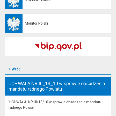
Dziennik Ustaw
Otwiera się w nowej karcie
Monitor Polski
Otwiera się w nowej karcie
Wróć
UCHWAŁA NR III_13_10 w sprawie obsadzenia
mandatu radnego Powiatu
UCHWAŁA NR III/13/10 w sprawie obsadzenia mandatu
radnego Powiat