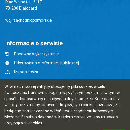
Plac Wolności 16-17
78-200 Białogard
woj. zachodniopomorskie
Informacje o serwisie
Ponowne wykorzystanie
Udostępnianie informacji publicznej
Mapa serwisu
Instrukcja obsługi
W ramach naszej witryny stosujemy pliki cookies w celu
Statystyki oglądalności
świadczenia Państwu usług na najwyższym poziomie, w tym w
sposób dostosowany do indywidualnych potrzeb. Korzystanie z
Ostatnio dodane
witryny bez zmiany ustawień dotyczących cookies oznacza, że
Rejestr zmian
będą one zamieszczane w Państwa urządzeniu końcowym.
Możecie Państwo dokonać w każdym czasie zmiany ustawień
Ostatnia aktualizacja BIP: 06.08.2026 13:41
dotyczących cookies.