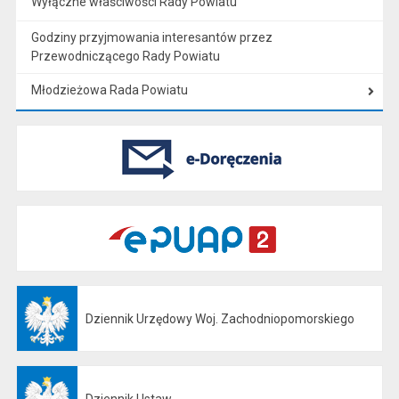
Wyłączne właściwości Rady Powiatu
Godziny przyjmowania interesantów przez
Przewodniczącego Rady Powiatu
Młodzieżowa Rada Powiatu
Dziennik Urzędowy Woj. Zachodniopomorskiego
Otwiera się w nowej karcie