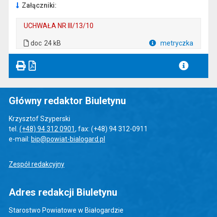
Załączniki:
UCHWAŁA NR III/13/10
. Plik w formacie: doc
. Rozmiar pliku: 24 kB
doc
24 kB
metryczka
Plik w formacie
Główny redaktor Biuletynu
Krzysztof Szyperski
tel.
(+48) 94 312 0901
, fax: (+48) 94 312-0911
e-mail:
bip@powiat-bialogard.pl
Zespół redakcyjny
Adres redakcji Biuletynu
Starostwo Powiatowe w Białogardzie