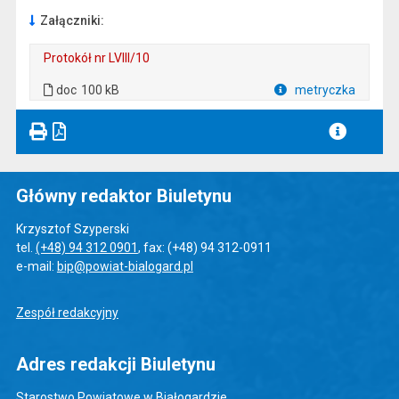
Załączniki:
Protokół nr LVIII/10
. Plik w formacie: doc
. Rozmiar pliku: 100 kB
doc
100 kB
metryczka
Plik w formacie
Główny redaktor Biuletynu
Krzysztof Szyperski
tel.
(+48) 94 312 0901
, fax: (+48) 94 312-0911
e-mail:
bip@powiat-bialogard.pl
Zespół redakcyjny
Adres redakcji Biuletynu
Starostwo Powiatowe w Białogardzie