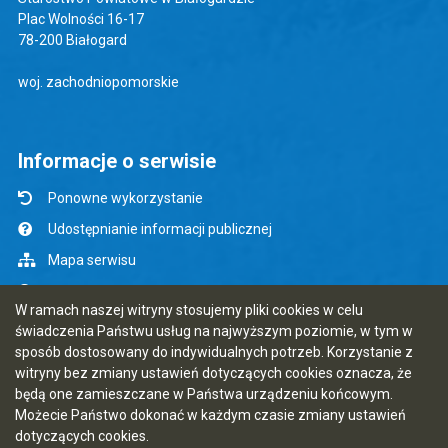
Plac Wolności 16-17
78-200 Białogard
woj. zachodniopomorskie
Informacje o serwisie
Ponowne wykorzystanie
Udostępnianie informacji publicznej
Mapa serwisu
Instrukcja obsługi
W ramach naszej witryny stosujemy pliki cookies w celu
Statystyki oglądalności
świadczenia Państwu usług na najwyższym poziomie, w tym w
sposób dostosowany do indywidualnych potrzeb. Korzystanie z
Ostatnio dodane
witryny bez zmiany ustawień dotyczących cookies oznacza, że
Rejestr zmian
będą one zamieszczane w Państwa urządzeniu końcowym.
Możecie Państwo dokonać w każdym czasie zmiany ustawień
Ostatnia aktualizacja BIP: 07.08.2026 14:15
dotyczących cookies.