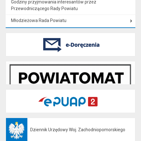
Godziny przyjmowania interesantów przez
Przewodniczącego Rady Powiatu
Młodzieżowa Rada Powiatu
Dziennik Urzędowy Woj. Zachodniopomorskiego
Otwiera się w nowej karcie