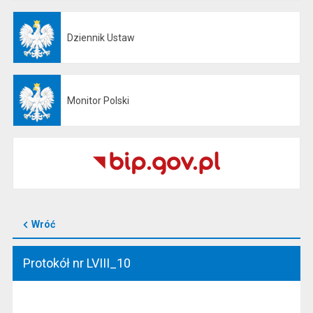
Dziennik Ustaw
Otwiera się w nowej karcie
Monitor Polski
Otwiera się w nowej karcie
Wróć
Protokół nr LVIII_10