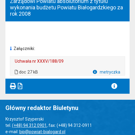
Zarządowi Powiatu absolutorium z tytułu
wykonania budżetu Powiatu Białogardzkiego za
rok 2008
Załączniki:
Uchwała nr XXXV/188/09
. Plik w formacie: doc
. Rozmiar pliku: 27 kB
doc
27 kB
metryczka
Plik w formacie
Główny redaktor Biuletynu
Krzysztof Szyperski
tel.
(+48) 94 312 0901
, fax: (+48) 94 312-0911
e-mail:
bip@powiat-bialogard.pl