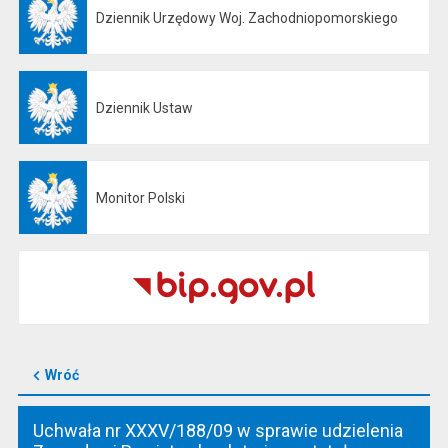
Dziennik Urzędowy Woj. Zachodniopomorskiego
Otwiera się w nowej karcie
Dziennik Ustaw
Otwiera się w nowej karcie
Monitor Polski
Otwiera się w nowej karcie
Wróć
Uchwała nr XXXV/188/09 w sprawie udzielenia