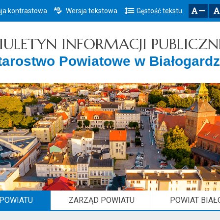
ja kontrastowa
Wersja tekstowa
Gęstość tekstu
Przejdź do głównego menu
Przejdź do mapy serwisu
Przejdź do treści
zresetuj
zmniejsz czcionkę
IULETYN INFORMACJI PUBLICZN
tarostwo Powiatowe w Białogardz
 POWIATU
ZARZĄD POWIATU
POWIAT BIAŁ