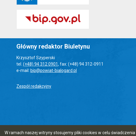
Główny redaktor Biuletynu
Krzysztof Szyperski
tel.
(+48) 94 312 0901
, fax: (+48) 94 312-0911
e-mail:
bip@powiat-bialogard.pl
Zespół redakcyjny
W ramach naszej witryny stosujemy pliki cookies w celu świadczen