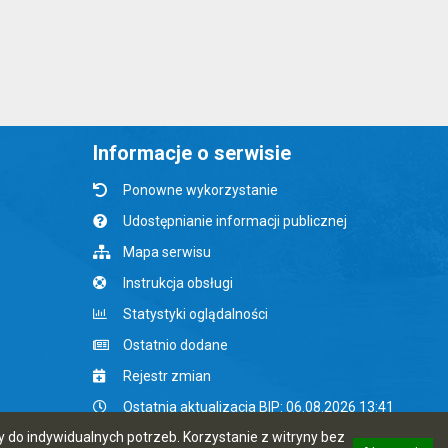
Informacje o serwisie
Ponowne wykorzystanie
Udostępnianie informacji publicznej
Mapa serwisu
Instrukcja obsługi
Statystyki oglądalności
Ostatnio dodane
Rejestr zmian
Ostatnia aktualizacja BIP: 06.08.2026 13:41
do indywidualnych potrzeb. Korzystanie z witryny bez