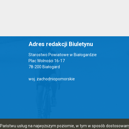
Adres redakcji Biuletynu
Starostwo Powiatowe w Białogardzie
Plac Wolności 16-17
78-200 Białogard
woj. zachodniopomorskie
ia Państwu usług na najwyższym poziomie, w tym w sposób dostosowany 