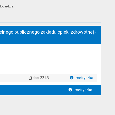
łogardzie.
lnego publicznego zakładu opieki zdrowotnej -
doc
22 kB
metryczka
Plik w formacie
metryczka