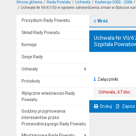
Strona główna
Rada Powiatu
Uchwały
Kadencja 2002 - 2006
Uchwała Nr VII/67/03 w sprawie zatwierdzenia zmian w Statucie sam
Prezydium Rady Powiatu
Wróć
Skład Rady Powiatu
Uchwała Nr VII/6
Szpitala Powiato
Komisje
Sesje Rady
Uchwały
Załączniki:
Protokoły
Uchwala_67.doc
Wyłączne właściwości Rady
Powiatu
. Plik w formacie: doc
. Rozmiar pliku: 22 kB
Drukuj
Zapisz
Godziny przyjmowania
. Ta sama treść dostępna jest na bieżącej stronie
interesantów przez
Przewodniczącego Rady Powiatu
Młodzieżowa Rada Powiatu