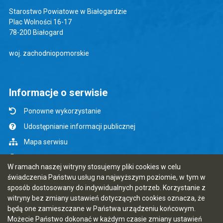
Starostwo Powiatowe w Białogardzie
Plac Wolności 16-17
78-200 Białogard
woj. zachodniopomorskie
Informacje o serwisie
Ponowne wykorzystanie
Udostępnianie informacji publicznej
Mapa serwisu
Instrukcja obsługi
W ramach naszej witryny stosujemy pliki cookies w celu
Statystyki oglądalności
świadczenia Państwu usług na najwyższym poziomie, w tym w
sposób dostosowany do indywidualnych potrzeb. Korzystanie z
Ostatnio dodane
witryny bez zmiany ustawień dotyczących cookies oznacza, że
Rejestr zmian
będą one zamieszczane w Państwa urządzeniu końcowym.
Możecie Państwo dokonać w każdym czasie zmiany ustawień
Ostatnia aktualizacja BIP: 07.08.2026 14:15