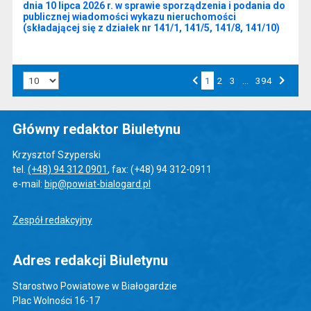
dnia 10 lipca 2026 r. w sprawie sporządzenia i podania do
publicznej wiadomości wykazu nieruchomości
(składającej się z działek nr 141/1, 141/5, 141/8, 141/10)
Liczba art. na stronie:
1
Przejdź do strony numer
2
Przejdź do strony numer
3
…
Przejdź do strony numer
394
Strona numer
Poprzednia strona
Następna strona
Główny redaktor Biuletynu
Krzysztof Szyperski
tel.
(+48) 94 312 0901
, fax: (+48) 94 312-0911
e-mail:
bip@powiat-bialogard.pl
Zespół redakcyjny
Adres redakcji Biuletynu
Starostwo Powiatowe w Białogardzie
Plac Wolności 16-17