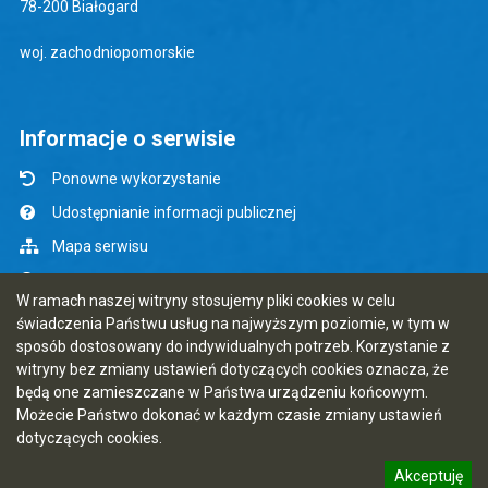
78-200 Białogard
woj. zachodniopomorskie
Informacje o serwisie
Ponowne wykorzystanie
Udostępnianie informacji publicznej
Mapa serwisu
Instrukcja obsługi
W ramach naszej witryny stosujemy pliki cookies w celu
Statystyki oglądalności
świadczenia Państwu usług na najwyższym poziomie, w tym w
sposób dostosowany do indywidualnych potrzeb. Korzystanie z
Ostatnio dodane
witryny bez zmiany ustawień dotyczących cookies oznacza, że
Rejestr zmian
będą one zamieszczane w Państwa urządzeniu końcowym.
Możecie Państwo dokonać w każdym czasie zmiany ustawień
Ostatnia aktualizacja BIP: 07.08.2026 14:15
dotyczących cookies.
Akceptuję
5.7.0 [124]
CMS i hosting: Logonet Sp. z o.o. w Bydgoszczy