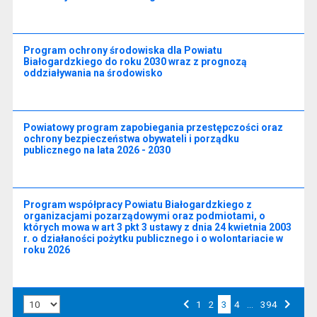
Program ochrony środowiska dla Powiatu
Białogardzkiego do roku 2030 wraz z prognozą
oddziaływania na środowisko
Powiatowy program zapobiegania przestępczości oraz
ochrony bezpieczeństwa obywateli i porządku
publicznego na lata 2026 - 2030
Program współpracy Powiatu Białogardzkiego z
organizacjami pozarządowymi oraz podmiotami, o
których mowa w art 3 pkt 3 ustawy z dnia 24 kwietnia 2003
r. o działaności pożytku publicznego i o wolontariacie w
roku 2026
Liczba art. na stronie:
Przejdź do strony numer
1
Przejdź do strony numer
2
3
Przejdź do strony numer
4
…
Przejdź do strony numer
394
Strona numer
Poprzednia strona
Następna strona