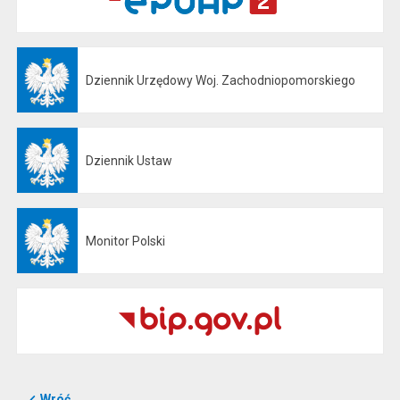
Dziennik Urzędowy Woj. Zachodniopomorskiego
Otwiera się w nowej karcie
Dziennik Ustaw
Otwiera się w nowej karcie
Monitor Polski
Otwiera się w nowej karcie
Wróć