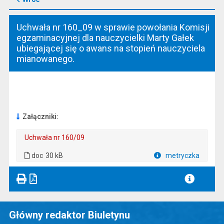
Uchwała nr 160_09 w sprawie powołania Komisji
egzaminacyjnej dla nauczycielki Marty Gałek
ubiegającej się o awans na stopień nauczyciela
mianowanego.
Załączniki:
Uchwała nr 160/09
. Plik w formacie: doc
. Rozmiar pliku: 30 kB
doc
30 kB
metryczka
Plik w formacie
Główny redaktor Biuletynu